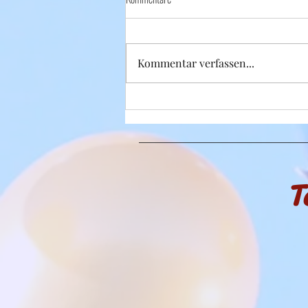
Kommentar verfassen...
Unsere erste Geburtstags-Ballon-Deko
T