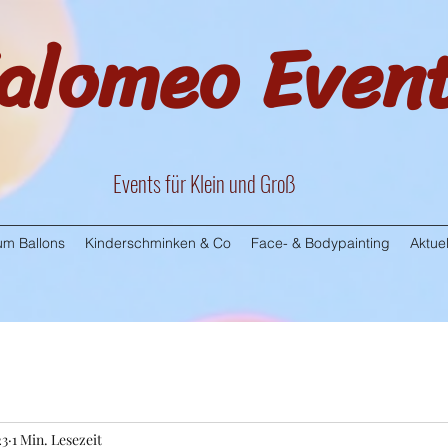
alomeo Even
Events für Klein und Groß
m Ballons
Kinderschminken & Co
Face- & Bodypainting
Aktuel
23
1 Min. Lesezeit