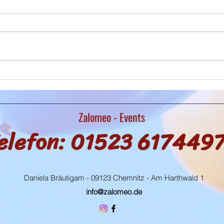
Apolda 2023
Ballon
im AC
Zalomeo - Events
elefon: 01523 617449
Daniela Bräutigam - 09123 Chemnitz - Am Harthwald 1
info@zalomeo.de