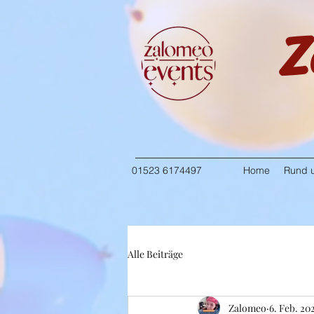
Z
01523 6174497
Home
Rund u
Alle Beiträge
Zalomeo
6. Feb. 20