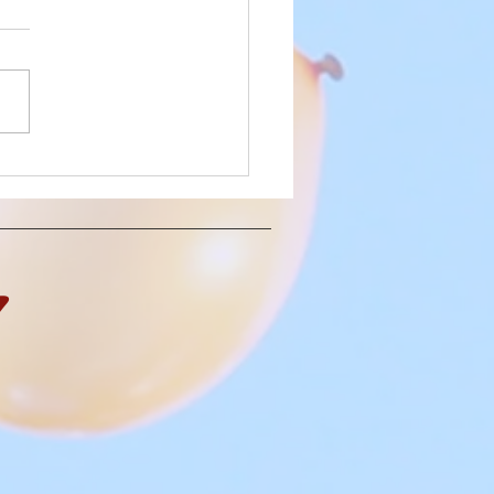
deko zur Neueröffnung Apollo Optik
C
7