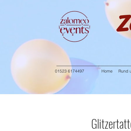
Z
01523 6174497
Home
Rund u
Glitzertat