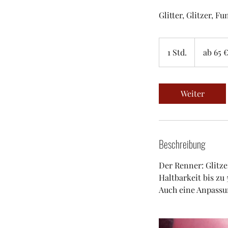
Glitter, Glitzer, F
ab
65
1 Std.
1
ab 65 €
€
/
S
h
t
d
Weiter
Beschreibung
Der Renner: Glitze
Haltbarkeit bis zu
Auch eine Anpassu