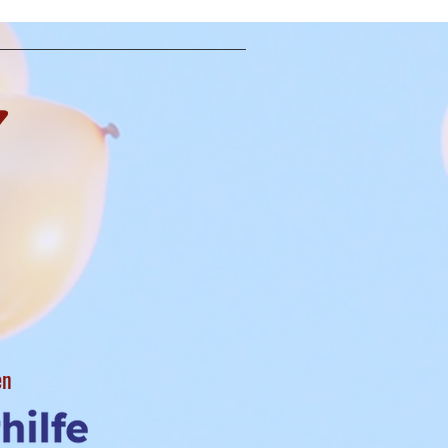
7
m
en